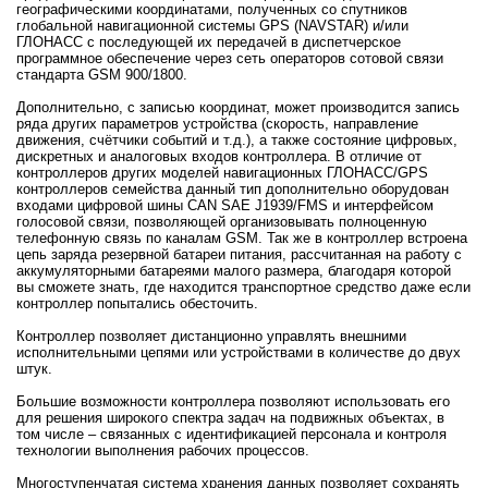
географическими координатами, полученных со спутников
глобальной навигационной системы GPS (NAVSTAR) и/или
ГЛОНАСС с последующей их передачей в диспетчерское
программное обеспечение через сеть операторов сотовой связи
стандарта GSM 900/1800.
Дополнительно, с записью координат, может производится запись
ряда других параметров устройства (скорость, направление
движения, счётчики событий и т.д.), а также состояние цифровых,
дискретных и аналоговых входов контроллера. В отличие от
контроллеров других моделей навигационных ГЛОНАСС/GPS
контроллеров семейства данный тип дополнительно оборудован
входами цифровой шины CAN SAE J1939/FMS и интерфейсом
голосовой связи, позволяющей организовывать полноценную
телефонную связь по каналам GSM. Так же в контроллер встроена
цепь заряда резервной батареи питания, рассчитанная на работу с
аккумуляторными батареями малого размера, благодаря которой
вы сможете знать, где находится транспортное средство даже если
контроллер попытались обесточить.
Контроллер позволяет дистанционно управлять внешними
исполнительными цепями или устройствами в количестве до двух
штук.
Большие возможности контроллера позволяют использовать его
для решения широкого спектра задач на подвижных объектах, в
том числе – связанных с идентификацией персонала и контроля
технологии выполнения рабочих процессов.
Многоступенчатая система хранения данных позволяет сохранять