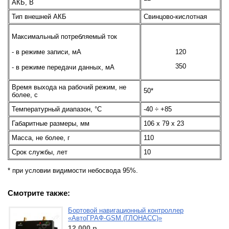
АКБ, В
Тип внешней АКБ
Свинцово-кислотная
Максимальный потребляемый ток
- в режиме записи, мА
120
350
- в режиме передачи данных, мА
Время выхода на рабочий режим, не
50*
более, с
Температурный диапазон, °С
-40 ÷ +85
Габаритные размеры, мм
106 х 79 х 23
Масса, не более, г
110
Срок службы, лет
10
* при условии видимости небосвода 95%.
Смотрите также:
Бортовой навигационный контроллер
«АвтоГРАФ-GSM (ГЛОНАСС)»
12 000
р.