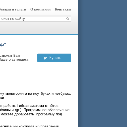
овары и услуги
О компании
Контакты
АФ"
озволит Вам
Купить
Вашего автопарка.
у мониторинга на ноутбуках и нетбуках,
ки.
в работе. Гибкая система отчётов
блицы и др.). Программное обеспечение
 можете доработать программу под
агнизации контроля и управления